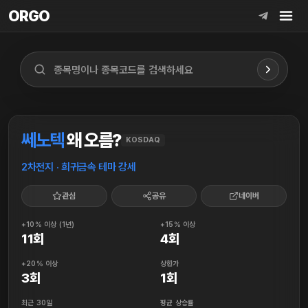
ORGO
ORGO
쎄노텍
왜 오름?
KOSDAQ
2차전지 · 희귀금속 테마 강세
관심
공유
네이버
+10% 이상 (1년)
+15% 이상
11회
4회
+20% 이상
상한가
3회
1회
최근 30일
평균 상승률