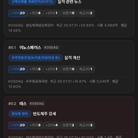
실적 관련 뉴스
고체산화물 연료전지(SOFC)
+10%
20
+15%
6
+20%
1
상한가
0
최근30
2
KOSDAQ · 반도체와반도체장비 · 최근 26.07.31 +29.89% · 시총 4,986억 · 평균
14.58%
51
이노스페이스
KOSDAQ
실적 개선
우주항공산업(누리호/인공위성 등)
+10%
20
+15%
5
+20%
1
상한가
0
최근30
1
KOSDAQ · 우주항공과국방 · 최근 26.07.31 +15.67% · 시총 3,245억 · 평균
13.60%
52
테스
KOSDAQ
반도체주 강세
반도체 장비
+10%
20
+15%
9
+20%
4
상한가
2
최근30
3
KOSDAQ · 반도체와반도체장비 · 최근 26.07.31 +30.00% · 시총 2.4조 · 평균