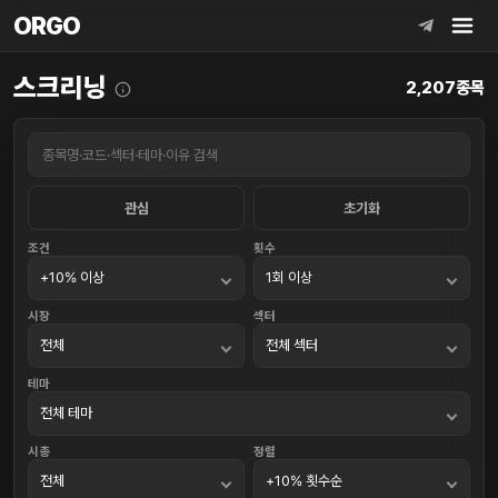
ORGO
ORGO
스크리닝
2,207종목
관심
초기화
조건
횟수
시장
섹터
테마
시총
정렬