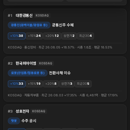
1
대한광통신
KOSDAQ
광통신주 수혜
광통신(광케이블/광섬유 등)
+10%
38
+15%
24
+20%
12
상한가
2
최근30
4
KOSDAQ · 통신장비 · 최근 26.08.05 +18.57% · 시총 1.8조 · 평균 18.53%
2
한국피아이엠
KOSDAQ
전환사채 이슈
로봇(산업용/협동로봇 등)
+10%
33
+15%
19
+20%
8
상한가
3
최근30
5
KOSDAQ · 자동차부품 · 최근 26.08.03 +17.35% · 시총 6,481억 · 평균 17.19%
3
성호전자
KOSDAQ
수주 공시
챗봇