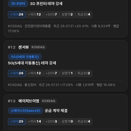
3D 프린터 테마 강세
3D 프린터
+10%
26
+15%
12
+20%
7
상한가
2
최근30
4
KOSDAQ · 건강관리장비와용품 · 최근 26.07.31 +20.41% · 시총 8,524억 · 평균
17.08%
12
센서뷰
KOSDAQ
5G(5세대 이동통신)
5G(5세대 이동통신) 테마 강세
+10%
26
+15%
12
+20%
7
상한가
1
최근30
2
KOSDAQ · 통신장비 · 최근 26.07.31 +17.29% · 시총 1,819억 · 평균 16.68%
13
에이치브이엠
KOSDAQ
공급 계약 체결
스페이스X(SpaceX)
+10%
25
+15%
14
+20%
3
상한가
0
최근30
4