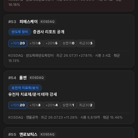
16.18%
53
피에스케이
KOSDAQ
증권사 리포트 공개
반도체 장비
+10%
20
+15%
6
+20%
5
상한가
0
최근30
3
KOSDAQ · 반도체와반도체장비 · 최근 26.07.31 +27.81% · 시총 3.4조 · 평균
15.13%
54
툴젠
KOSDAQ
유전자 치료제/분석
유전자 치료제/분석 테마 강세
+10%
20
+15%
8
+20%
4
상한가
1
최근30
2
KOSDAQ · 생물공학 · 최근 26.07.23 +11.26% · 시총 5,819억 · 평균 15.46%
55
앤로보틱스
KOSDAQ