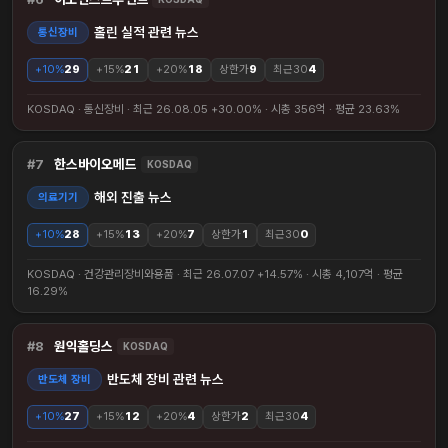
홀린 실적 관련 뉴스
통신장비
+10%
29
+15%
21
+20%
18
상한가
9
최근30
4
KOSDAQ · 통신장비 · 최근 26.08.05 +30.00% · 시총 356억 · 평균 23.63%
7
한스바이오메드
KOSDAQ
해외 진출 뉴스
의료기기
+10%
28
+15%
13
+20%
7
상한가
1
최근30
0
KOSDAQ · 건강관리장비와용품 · 최근 26.07.07 +14.57% · 시총 4,107억 · 평균
16.29%
8
원익홀딩스
KOSDAQ
반도체 장비 관련 뉴스
반도체 장비
+10%
27
+15%
12
+20%
4
상한가
2
최근30
4