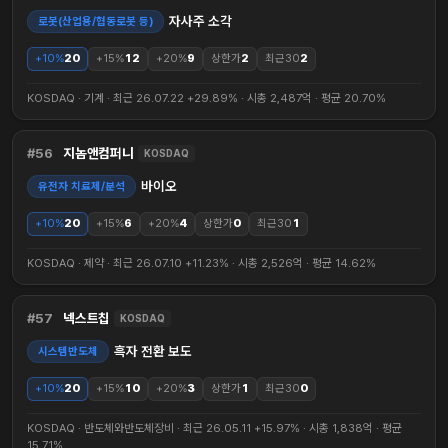
자사주 소각
로봇(산업용/협동로봇 등)
+10%
20
+15%
12
+20%
9
상한가
2
최근30
2
KOSDAQ · 기계 · 최근 26.07.22 +29.89% · 시총 2,487억 · 평균 20.70%
56
지놈앤컴퍼니
KOSDAQ
바이오
유전자 치료제/분석
+10%
20
+15%
6
+20%
4
상한가
0
최근30
1
KOSDAQ · 제약 · 최근 26.07.10 +11.23% · 시총 2,526억 · 평균 14.62%
57
넥스트칩
KOSDAQ
흑자 전환 보도
시스템반도체
+10%
20
+15%
10
+20%
3
상한가
1
최근30
0
KOSDAQ · 반도체와반도체장비 · 최근 26.05.11 +15.97% · 시총 1,838억 · 평균
15.71%