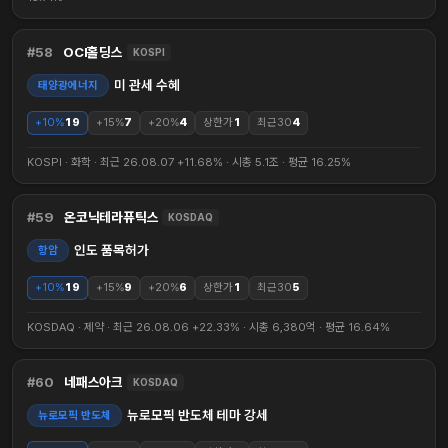
58
OCI홀딩스
KOSPI
미 관세 수혜
태양광에너지
+10%
19
+15%
7
+20%
4
상한가
1
최근30
4
KOSPI · 화학 · 최근 26.08.07 +11.68% · 시총 5.1조 · 평균 16.25%
59
온코닉테라퓨틱스
KOSDAQ
인도 품목허가
항암
+10%
19
+15%
9
+20%
6
상한가
1
최근30
5
KOSDAQ · 제약 · 최근 26.08.06 +22.33% · 시총 6,380억 · 평균 16.64%
60
네패스아크
KOSDAQ
뉴로모픽 반도체 테마 강세
뉴로모픽 반도체