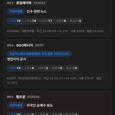
63
휴림에이텍
KOSDAQ
인수 관련 뉴스
자동차부품
+10%
19
+15%
14
+20%
11
상한가
8
최근30
5
KOSDAQ · 자동차부품 · 최근 26.08.04 +15.21% · 시총 525억 · 평균 22.64%
64
SGC에너지
KOSPI
온실가스(탄소배출권)/탄소 포집·활용·저장(CCUS)
영업이익 공시
+10%
19
+15%
5
+20%
2
상한가
0
최근30
5
KOSPI · 에너지장비및서비스 · 최근 26.08.04 +14.03% · 시총 7,781억 · 평균
14.26%
65
펩트론
KOSDAQ
외국인 순매수 보도
비만치료제
+10%
19
+15%
5
+20%
1
상한가
1
최근30
4