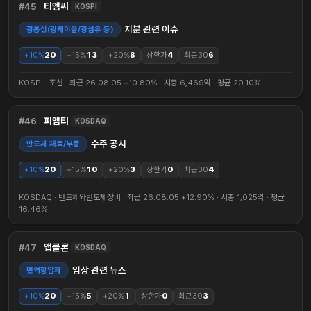
45
티엠씨
KOSPI
지분 관련 이슈
광통신(광케이블/광섬유 등)
+10%
20
+15%
13
+20%
8
상한가
4
최근30
6
KOSPI · 조선 · 최근 26.08.05 +10.80% · 시총 6,469억 · 평균 20.10%
46
피엠티
KOSDAQ
수주 공시
반도체 재료/부품
+10%
20
+15%
10
+20%
3
상한가
0
최근30
4
KOSDAQ · 반도체와반도체장비 · 최근 26.08.05 +12.90% · 시총 1,025억 · 평균
16.46%
47
앱클론
KOSDAQ
임상 관련 뉴스
면역항암제
+10%
20
+15%
5
+20%
1
상한가
0
최근30
3