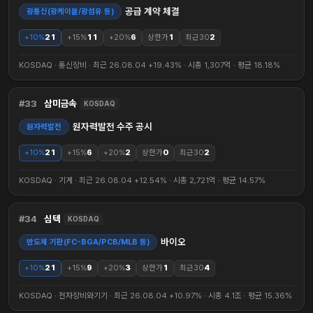
공급 계약 체결
광통신(광케이블/광섬유 등)
+10%
21
+15%
11
+20%
6
상한가
1
최근30
2
KOSDAQ · 통신장비 · 최근 26.08.04 +19.43% · 시총 1,307억 · 평균 18.18%
33
삼미금속
KOSDAQ
원자력발전 수주 공시
원자력발전
+10%
21
+15%
6
+20%
2
상한가
0
최근30
2
KOSDAQ · 기계 · 최근 26.08.04 +12.54% · 시총 2,721억 · 평균 14.57%
34
심텍
KOSDAQ
바이오
반도체 기판(FC-BGA/PCB/MLB 등)
+10%
21
+15%
9
+20%
3
상한가
1
최근30
4
KOSDAQ · 전자장비와기기 · 최근 26.08.04 +10.97% · 시총 4.1조 · 평균 15.36%