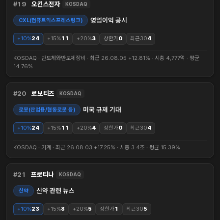
19
오킨스전자
KOSDAQ
영업이익 공시
CXL(컴퓨트익스프레스링크)
+10%
24
+15%
11
+20%
3
상한가
0
최근30
4
KOSDAQ · 반도체와반도체장비 · 최근 26.08.05 +12.81% · 시총 4,777억 · 평균
14.76%
20
로보티즈
KOSDAQ
미국 규제 기대
로봇(산업용/협동로봇 등)
+10%
24
+15%
11
+20%
4
상한가
0
최근30
4
KOSDAQ · 기계 · 최근 26.08.03 +17.25% · 시총 3.4조 · 평균 15.39%
21
프로티나
KOSDAQ
신약 관련 뉴스
신약
+10%
23
+15%
8
+20%
5
상한가
1
최근30
5