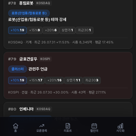
78
휴림로봇
KOSDAQ
로봇(산업용/협동로봇 등)
로봇(산업용/협동로봇 등) 테마 강세
+10%
19
+15%
9
+20%
6
상한가
1
최근30
1
KOSDAQ · 기계 · 최근 26.07.31 +11.53% · 시총 8,345억 · 평균 17.45%
79
금호건설우
KOSPI
관련주 언급
클러스터
+10%
19
+15%
17
+20%
16
상한가
11
최근30
3
KOSPI · 건설 · 최근 26.07.30 +30.00% · 시총 43억 · 평균 27.11%
80
인베니아
KOSDAQ
계약 관련 뉴스
OLED(유기 발광 다이오드)
+10%
19
+15%
13
+20%
12
상한가
8
최근30
4
홈
오른종목
리포트
캘린더
시각화