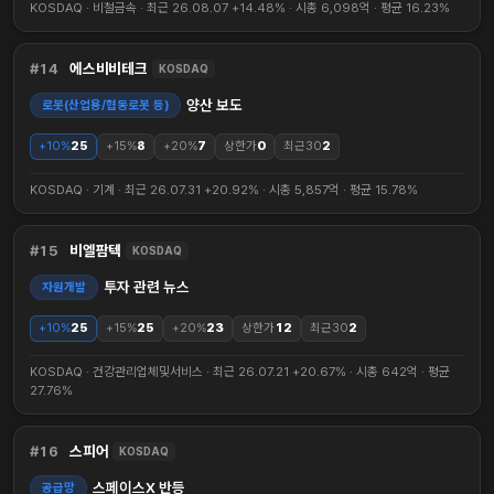
KOSDAQ · 비철금속 · 최근 26.08.07 +14.48% · 시총 6,098억 · 평균 16.23%
14
에스비비테크
KOSDAQ
양산 보도
로봇(산업용/협동로봇 등)
+10%
25
+15%
8
+20%
7
상한가
0
최근30
2
KOSDAQ · 기계 · 최근 26.07.31 +20.92% · 시총 5,857억 · 평균 15.78%
15
비엘팜텍
KOSDAQ
투자 관련 뉴스
자원개발
+10%
25
+15%
25
+20%
23
상한가
12
최근30
2
KOSDAQ · 건강관리업체및서비스 · 최근 26.07.21 +20.67% · 시총 642억 · 평균
27.76%
16
스피어
KOSDAQ
스페이스X 반등
공급망