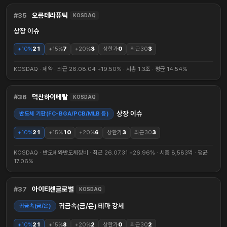
35
오름테라퓨틱
KOSDAQ
상장 이슈
+10%
21
+15%
7
+20%
3
상한가
0
최근30
3
KOSDAQ · 제약 · 최근 26.08.04 +19.50% · 시총 1.3조 · 평균 14.54%
36
덕산하이메탈
KOSDAQ
상장 이슈
반도체 기판(FC-BGA/PCB/MLB 등)
+10%
21
+15%
10
+20%
6
상한가
3
최근30
3
KOSDAQ · 반도체와반도체장비 · 최근 26.07.31 +26.96% · 시총 8,583억 · 평균
17.06%
37
아이티센글로벌
KOSDAQ
귀금속(금/은) 테마 강세
귀금속(금/은)
+10%
21
+15%
8
+20%
2
상한가
0
최근30
2