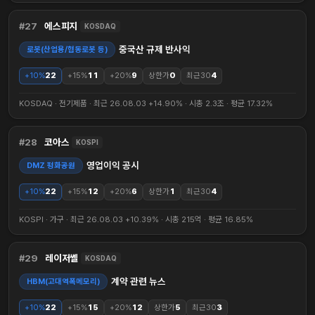
27
에스피지
KOSDAQ
중국산 규제 반사익
로봇(산업용/협동로봇 등)
+10%
22
+15%
11
+20%
9
상한가
0
최근30
4
KOSDAQ · 전기제품 · 최근 26.08.03 +14.90% · 시총 2.3조 · 평균 17.32%
28
코아스
KOSPI
영업이익 공시
DMZ 평화공원
+10%
22
+15%
12
+20%
6
상한가
1
최근30
4
KOSPI · 가구 · 최근 26.08.03 +10.39% · 시총 215억 · 평균 16.85%
29
레이저쎌
KOSDAQ
계약 관련 뉴스
HBM(고대역폭메모리)
+10%
22
+15%
15
+20%
12
상한가
5
최근30
3