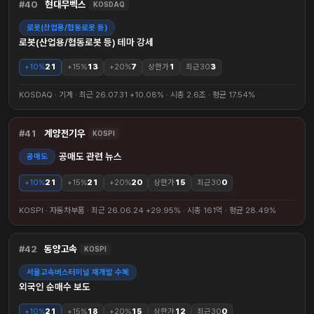
40
현대무벡스
KOSDAQ
로봇(산업용/협동로봇 등)
로봇(산업용/협동로봇 등) 테마 강세
+10%
21
+15%
13
+20%
7
상한가
1
최근30
3
KOSDAQ · 기계 · 최근 26.07.31 +10.08% · 시총 2.6조 · 평균 17.54%
41
계양전기우
KOSPI
공매도 관련 뉴스
공매도
+10%
21
+15%
21
+20%
20
상한가
15
최근30
0
KOSPI · 자동차부품 · 최근 26.06.24 +29.95% · 시총 161억 · 평균 28.49%
42
동양고속
KOSPI
서울고속버스터미널 재개발 수혜
외국인 순매수 보도
+10%
21
+15%
18
+20%
15
상한가
12
최근30
0