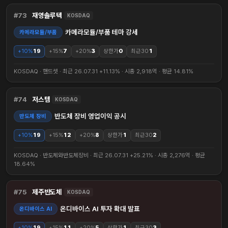
73
재영솔루텍
KOSDAQ
카메라모듈/부품 테마 강세
카메라모듈/부품
+10%
19
+15%
7
+20%
3
상한가
0
최근30
1
KOSDAQ · 핸드셋 · 최근 26.07.31 +11.13% · 시총 2,918억 · 평균 14.81%
74
저스템
KOSDAQ
반도체 장비 영업이익 공시
반도체 장비
+10%
19
+15%
12
+20%
8
상한가
1
최근30
2
KOSDAQ · 반도체와반도체장비 · 최근 26.07.31 +25.21% · 시총 2,276억 · 평균
18.64%
75
제주반도체
KOSDAQ
온디바이스 AI 투자 확대 발표
온디바이스 AI
+10%
19
+15%
11
+20%
5
상한가
1
최근30
3