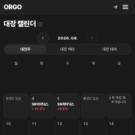
ORGO
ORGO
대장 캘린더
2026. 08.
대장주
대장 섹터
대장 테마
월
화
수
목
금
장 마감 후
3
대장 없음
4
5
6
대장 없음
7
추가됩니다
SK이터닉스
SK하이닉스
+19.9%
+5.8%
10
11
12
13
14