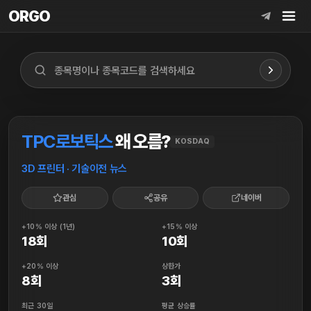
ORGO
ORGO
TPC로보틱스
왜 오름?
KOSDAQ
3D 프린터 · 기술이전 뉴스
관심
공유
네이버
+10% 이상 (1년)
+15% 이상
18회
10회
+20% 이상
상한가
8회
3회
최근 30일
평균 상승률