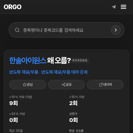
ORGO
ORGO
한솔아이원스
왜 오름?
KOSDAQ
반도체 재료/부품 · 반도체 재료/부품 테마 강세
관심
공유
네이버
+10% 이상 (1년)
+15% 이상
9회
2회
+20% 이상
상한가
0회
0회
최근 30일
평균 상승률