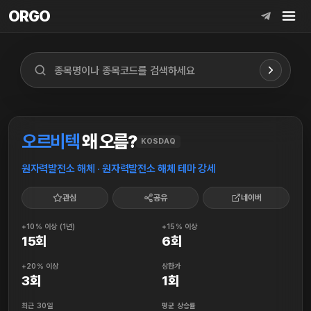
ORGO
ORGO
오르비텍
왜 오름?
KOSDAQ
원자력발전소 해체 · 원자력발전소 해체 테마 강세
관심
공유
네이버
+10% 이상 (1년)
+15% 이상
15회
6회
+20% 이상
상한가
3회
1회
최근 30일
평균 상승률