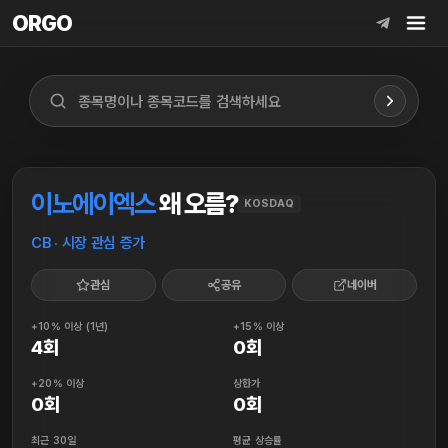
ORGO
ORGO
이노에이엑스
왜 오름?
KOSDAQ
CB · 시장 관심 증가
관심
공유
네이버
+10% 이상 (1년)
+15% 이상
4회
0회
+20% 이상
상한가
0회
0회
최근 30일
평균 상승률