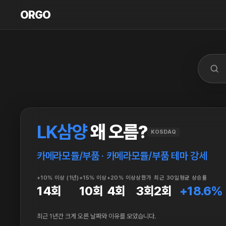
ORGO
ORGO
LK삼양
왜 오름?
KOSDAQ
카메라모듈/부품 · 카메라모듈/부품 테마 강세
+10% 이상 (1년)
+15% 이상
+20% 이상
상한가
최근 30일
평균 상승률
14회
10회
4회
3회
2회
+18.6%
최근 1년간 크게 오른 날짜와 이유를 모았습니다.