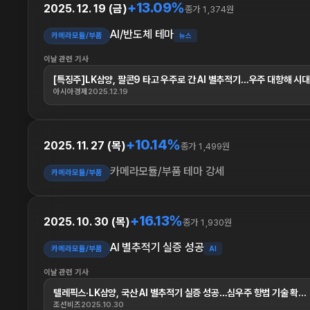
+13.09%
2025. 12. 19 (금)
종가 1,374원
AI/반도체 테마
카메라모듈/부품
뉴스
이날 관련 기사
[특징주]LK삼양, 팔콘9 타고 우주로 간 AI 별추적기…우주 대항해 시대.
아시아경제
2025.12.19
+10.14%
2025. 11. 27 (목)
종가 1,499원
카메라모듈/부품 테마 강세
카메라모듈/부품
+16.13%
2025. 10. 30 (목)
종가 1,930원
AI 별추적기 실증 성공
카메라모듈/부품
AI
이날 관련 기사
텔레픽스·LK삼양, 국산 AI 별추적기 실증 성공…심우주 항법 기술 확...
조선비즈
2025.10.30