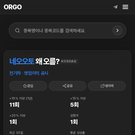
ORGO
ORGO
네오오토
왜 오름?
KOSDAQ
전기차 · 영업이익 공시
관심
공유
네이버
+10% 이상 (1년)
+15% 이상
11회
5회
+20% 이상
상한가
1회
1회
최근 30일
평균 상승률