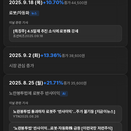
+10.70%
2025. 9. 18 (목)
종가 44,500원
로봇/자동화
뉴스
이날 관련 기사
[특징주] 4.5일제 추진 소식에 로봇株 강세
조선비즈
2025.09.18
+13.36%
2025. 9. 2 (화)
종가 38,600원
시장 관심 증가
+21.71%
2025. 8. 25 (월)
종가 35,600원
노란봉투법에 로봇주 반사이익
AI
이날 관련 기사
노란봉투법 통과하자 로봇주 '반사이익'...주가 불기둥 [지금이뉴스]
YTN
2025.08.26
'노란봉투법' 반사이익…로봇·자동화株 급등 [이런국장 저런주식]