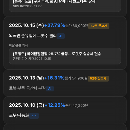
[종목리포트] 구글 TPU로 AI 살아나자 반도체주 '강세'
SBS Biz
2025.11.27
+27.78%
2025. 10. 15 (수)
종가 69,000원
52주 신고가
외국인 순유입에 로봇주 랠리
AI
이날 관련 기사
[특징주] 하이젠알앤엠 25.7% 급등… 로봇주 상승세 편승
동행미디어 시대
2025.10.15
+16.31%
2025. 10. 13 (월)
종가 54,900원
52주 신고가
로봇 부품 국산화 부각
AI
+12.25%
2025. 10. 10 (금)
종가 47,200원
로봇/자동화
뉴스