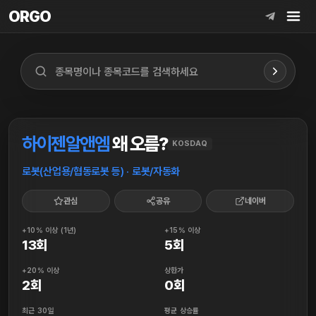
ORGO
ORGO
하이젠알앤엠
왜 오름?
KOSDAQ
로봇(산업용/협동로봇 등) · 로봇/자동화
관심
공유
네이버
+10% 이상 (1년)
+15% 이상
13회
5회
+20% 이상
상한가
2회
0회
최근 30일
평균 상승률