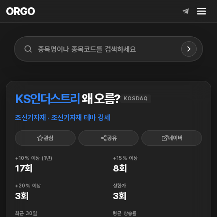
ORGO
ORGO
KS인더스트리
왜 오름?
KOSDAQ
조선기자재 · 조선기자재 테마 강세
관심
공유
네이버
+10% 이상 (1년)
+15% 이상
17회
8회
+20% 이상
상한가
3회
3회
최근 30일
평균 상승률