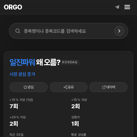
ORGO
ORGO
일진파워
왜 오름?
KOSDAQ
시장 관심 증가
관심
공유
네이버
+10% 이상 (1년)
+15% 이상
7회
2회
+20% 이상
상한가
2회
1회
최근 30일
평균 상승률