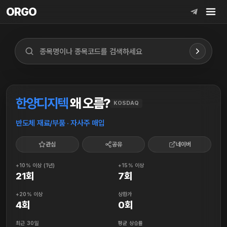
ORGO
ORGO
한양디지텍
왜 오름?
KOSDAQ
반도체 재료/부품 · 자사주 매입
관심
공유
네이버
+10% 이상 (1년)
+15% 이상
21회
7회
+20% 이상
상한가
4회
0회
최근 30일
평균 상승률