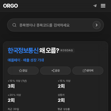
ORGO
ORGO
한국정보통신
왜 오름?
KOSDAQ
애플페이 · 매출 성장 기대
관심
공유
네이버
+10% 이상 (1년)
+15% 이상
3회
2회
+20% 이상
상한가
2회
2회
최근 30일
평균 상승률