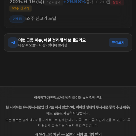
+29.98%
2025. 6. 19 (목)
종가 10,710원
1년+ 경과
상한가
52주 신고가
52주 신고가 도달
면세점
이런 급등 이슈, 매일 정리해서 보내드려요
받아보기
마감 후 오늘의 대장 · 핫테마 브리핑
이용약관
·
개인정보처리방침
·
데이터·뉴스 정책
·
문의
본 사이트는 유사투자자문업 신고를 하지 않았으며, 어떠한 형태의 투자자문·종목 추천·매수/
매도 권유도 제공하지 않습니다.
모든 정보는 공개 데이터를 기계적으로 집계한 과거 기록으로 오류·지연이 있을 수 있으며, 투
자 판단과 그 손익은 이용자 본인 책임입니다.
텔레그램 채널 — 오늘의 시황 브리핑 받기