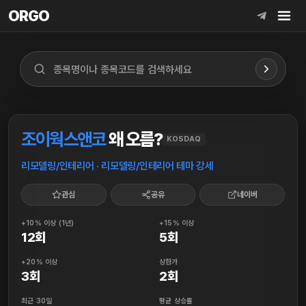
ORGO
ORGO
조이웍스앤코
왜 오름?
KOSDAQ
리모델링/인테리어 · 리모델링/인테리어 테마 강세
관심
공유
네이버
+10% 이상 (1년)
+15% 이상
12회
5회
+20% 이상
상한가
3회
2회
최근 30일
평균 상승률