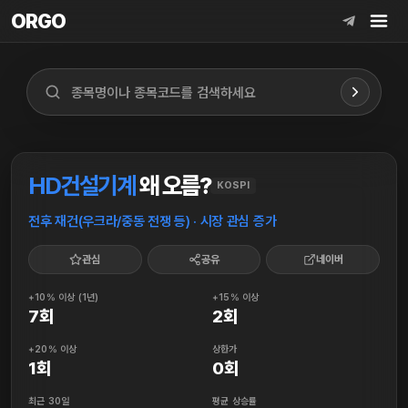
ORGO
ORGO
HD건설기계
왜 오름?
KOSPI
전후 재건(우크라/중동 전쟁 등) · 시장 관심 증가
관심
공유
네이버
+10% 이상 (1년)
+15% 이상
7회
2회
+20% 이상
상한가
1회
0회
최근 30일
평균 상승률