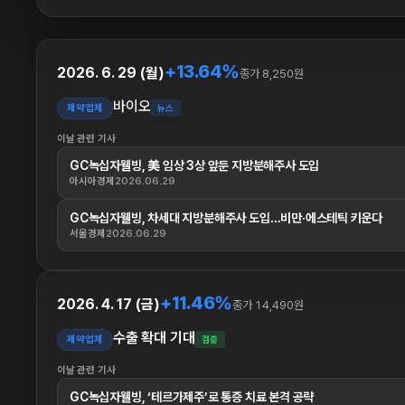
+13.64%
2026. 6. 29 (월)
종가 8,250원
바이오
제약업체
뉴스
이날 관련 기사
GC녹십자웰빙, 美 임상 3상 앞둔 지방분해주사 도입
아시아경제
2026.06.29
GC녹십자웰빙, 차세대 지방분해주사 도입…비만·에스테틱 키운다
서울경제
2026.06.29
+11.46%
2026. 4. 17 (금)
종가 14,490원
수출 확대 기대
제약업체
검증
이날 관련 기사
GC녹십자웰빙, ‘테르가제주’로 통증 치료 본격 공략