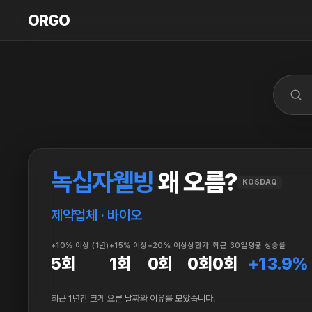
ORGO
ORGO
녹십자웰빙
왜 오름?
KOSDAQ
제약업체 · 바이오
+10% 이상 (1년)
+15% 이상
+20% 이상
상한가
최근 30일
평균 상승률
5회
1회
0회
0회
0회
+13.9%
최근 1년간 크게 오른 날짜와 이유를 모았습니다.