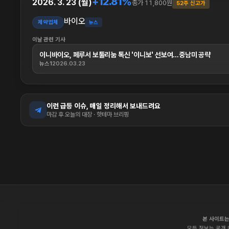
+12.81%
2026. 3. 23 (월)
종가 11,800원
52주 신고가
바이오
제약업체
뉴스
이날 관련 기사
이니바이오, 페루서 보툴리눔 톡신 '이니보' 선보여…중남미 공략
뉴스1
2026.03.23
이런 급등 이슈, 매일 정리해서 보내드려요
마감 후 오늘의 대장 · 핫테마 브리핑
본 사이트는
모든 정보는 공개 