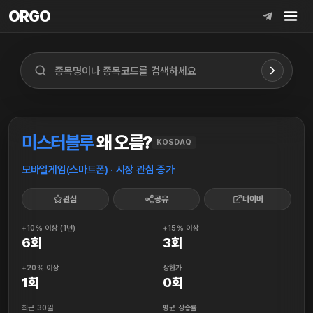
ORGO
ORGO
미스터블루
왜 오름?
KOSDAQ
모바일게임(스마트폰) · 시장 관심 증가
관심
공유
네이버
+10% 이상 (1년)
+15% 이상
6회
3회
+20% 이상
상한가
1회
0회
최근 30일
평균 상승률