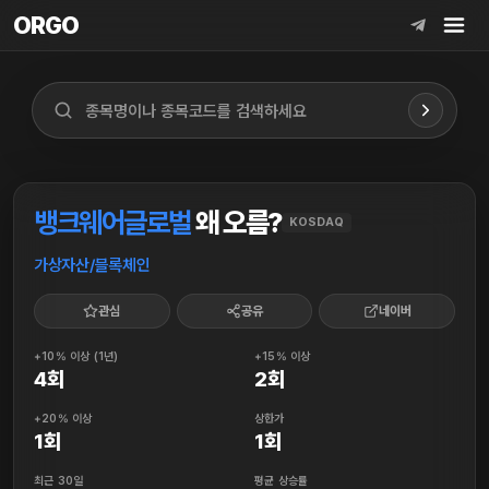
ORGO
ORGO
뱅크웨어글로벌
왜 오름?
KOSDAQ
가상자산/블록체인
관심
공유
네이버
+10% 이상 (1년)
+15% 이상
4회
2회
+20% 이상
상한가
1회
1회
최근 30일
평균 상승률