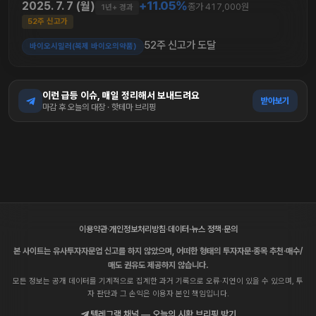
+11.05%
2025. 7. 7 (월)
종가 417,000원
1년+ 경과
52주 신고가
52주 신고가 도달
바이오시밀러(복제 바이오의약품)
이런 급등 이슈, 매일 정리해서 보내드려요
받아보기
마감 후 오늘의 대장 · 핫테마 브리핑
이용약관
·
개인정보처리방침
·
데이터·뉴스 정책
·
문의
본 사이트는 유사투자자문업 신고를 하지 않았으며, 어떠한 형태의 투자자문·종목 추천·매수/
매도 권유도 제공하지 않습니다.
모든 정보는 공개 데이터를 기계적으로 집계한 과거 기록으로 오류·지연이 있을 수 있으며, 투
자 판단과 그 손익은 이용자 본인 책임입니다.
텔레그램 채널 — 오늘의 시황 브리핑 받기