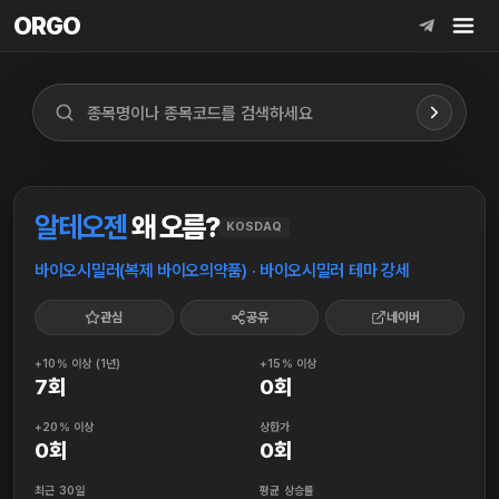
ORGO
ORGO
알테오젠
왜 오름?
KOSDAQ
바이오시밀러(복제 바이오의약품) · 바이오시밀러 테마 강세
관심
공유
네이버
+10% 이상 (1년)
+15% 이상
7회
0회
+20% 이상
상한가
0회
0회
최근 30일
평균 상승률