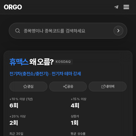
ORGO
ORGO
휴맥스
왜 오름?
KOSDAQ
전기차(충전소/충전기) · 전기차 테마 강세
관심
공유
네이버
+10% 이상 (1년)
+15% 이상
6회
4회
+20% 이상
상한가
2회
1회
최근 30일
평균 상승률