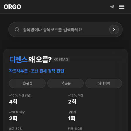
ORGO
ORGO
디젠스
왜 오름?
KOSDAQ
자동차부품 · 조선 관세 정책 관련
관심
공유
네이버
+10% 이상 (1년)
+15% 이상
4회
2회
+20% 이상
상한가
2회
1회
최근 30일
평균 상승률