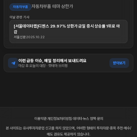
자동차부품 테마 상한가
자동차부품
이날 관련 기사
[서울데이터랩]디젠스 29.97% 상한가 금일 증시 상승률 1위로 마
감
서울신문
2025.10.22
이런 급등 이슈, 매일 정리해서 보내드려요
받아보기
마감 후 오늘의 대장 · 핫테마 브리핑
이용약관
·
개인정보처리방침
·
데이터·뉴스 정책
·
문의
본 사이트는 유사투자자문업 신고를 하지 않았으며, 어떠한 형태의 투자자문·종목 추천·매수/
매도 권유도 제공하지 않습니다.