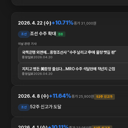
+10.71%
2026. 4. 22 (수)
종가 31,000원
조선 수주 확대
조선
검증
이날 관련 기사
국책은행 외면에…중형조선사 “수주 날리고 中에 물량 뺏길 판”
중앙일보
2026.04.20
지치고 병든 美함정 줄섰다…MRO 수주 석달만에 작년치 근접
중앙일보
2026.04.20
+11.64%
2026. 4. 8 (수)
종가 25,900원
52주 신고가
52주 신고가 도달
조선
+10.11%
2026. 4. 1 (수)
종가 23,950원