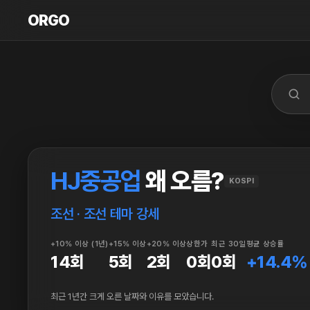
ORGO
ORGO
HJ중공업
왜 오름?
KOSPI
조선 · 조선 테마 강세
+10% 이상 (1년)
+15% 이상
+20% 이상
상한가
최근 30일
평균 상승률
14회
5회
2회
0회
0회
+14.4%
최근 1년간 크게 오른 날짜와 이유를 모았습니다.