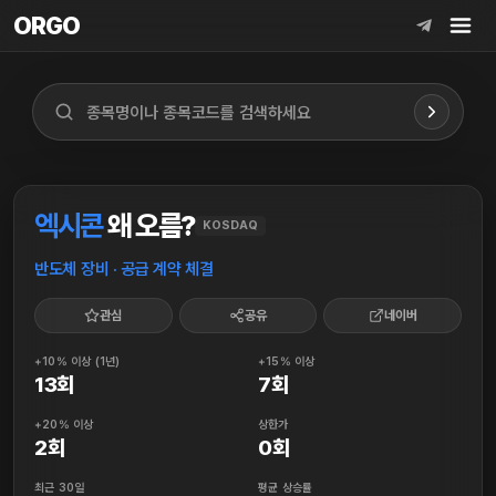
ORGO
ORGO
엑시콘
왜 오름?
KOSDAQ
반도체 장비 · 공급 계약 체결
관심
공유
네이버
+10% 이상 (1년)
+15% 이상
13회
7회
+20% 이상
상한가
2회
0회
최근 30일
평균 상승률