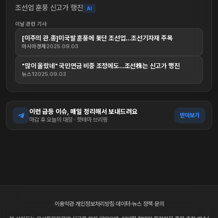
조선업 훈풍 신고가 행진
AI
이날 관련 기사
[이주의 관.종]미국발 훈풍에 돛단 조선업…조선기자재 주목
아시아경제
2025.09.03
"많이 올랐네" 국민연금 비중 조정에도…조선株는 신고가 행진
뉴스1
2025.09.03
이런 급등 이슈, 매일 정리해서 보내드려요
받아보기
마감 후 오늘의 대장 · 핫테마 브리핑
이용약관
·
개인정보처리방침
·
데이터·뉴스 정책
·
문의