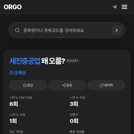
ORGO
ORGO
세진중공업
왜 오름?
KOSPI
조선/해운
관심
공유
네이버
+10% 이상 (1년)
+15% 이상
6회
3회
+20% 이상
상한가
1회
0회
최근 30일
평균 상승률