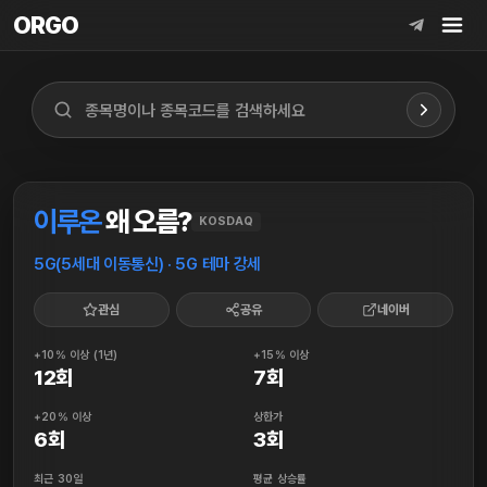
ORGO
ORGO
이루온
왜 오름?
KOSDAQ
5G(5세대 이동통신) · 5G 테마 강세
관심
공유
네이버
+10% 이상 (1년)
+15% 이상
12회
7회
+20% 이상
상한가
6회
3회
최근 30일
평균 상승률