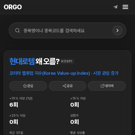
ORGO
ORGO
현대로템
왜 오름?
KOSPI
코리아 밸류업 지수(Korea Value-up Index) · 시장 관심 증가
관심
공유
네이버
+10% 이상 (1년)
+15% 이상
6회
0회
+20% 이상
상한가
0회
0회
최근 30일
평균 상승률