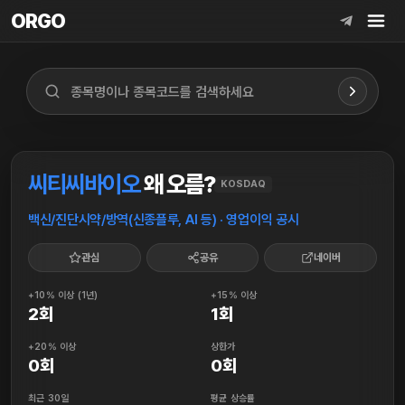
ORGO
ORGO
씨티씨바이오
왜 오름?
KOSDAQ
백신/진단시약/방역(신종플루, AI 등) · 영업이익 공시
관심
공유
네이버
+10% 이상 (1년)
+15% 이상
2회
1회
+20% 이상
상한가
0회
0회
최근 30일
평균 상승률