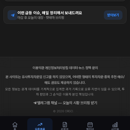
이런 급등 이슈, 매일 정리해서 보내드려요
받아보기
마감 후 오늘의 대장 · 핫테마 브리핑
이용약관
·
개인정보처리방침
·
데이터·뉴스 정책
·
문의
본 사이트는 유사투자자문업 신고를 하지 않았으며, 어떠한 형태의 투자자문·종목 추천·매수/
매도 권유도 제공하지 않습니다.
모든 정보는 공개 데이터를 기계적으로 집계한 과거 기록으로 오류·지연이 있을 수 있으며, 투
자 판단과 그 손익은 이용자 본인 책임입니다.
텔레그램 채널 — 오늘의 시황 브리핑 받기
© 2026 ORGO.
·
홈
오른종목
리포트
캘린더
시각화