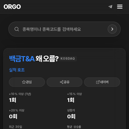
ORGO
ORGO
백금T&A
왜 오름?
KOSDAQ
실적 호조
관심
공유
네이버
+10% 이상 (1년)
+15% 이상
1회
1회
+20% 이상
상한가
0회
0회
최근 30일
평균 상승률