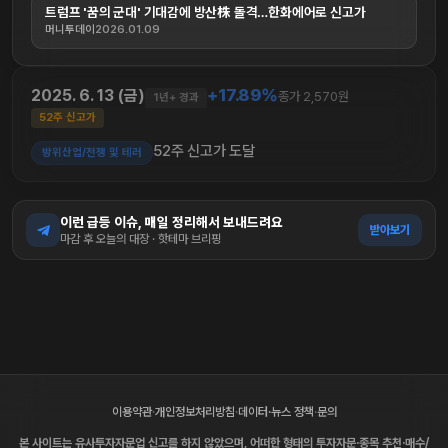
트럼프 '꿈의 군대' 기대감에 방산株 돌격…한화에어로 신고가
머니투데이
2026.01.09
+17.89%
2025. 6. 13 (금)
종가 2,570원
1년+ 경과
52주 신고가
52주 신고가 도달
방위산업/전쟁 및 테러
이런 급등 이슈, 매일 정리해서 보내드려요
받아보기
마감 후 오늘의 대장 · 핫테마 브리핑
이용약관
·
개인정보처리방침
·
데이터·뉴스 정책
·
문의
본 사이트는 유사투자자문업 신고를 하지 않았으며, 어떠한 형태의 투자자문·종목 추천·매수/