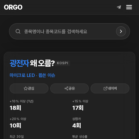
ORGO
ORGO
광전자
왜 오름?
KOSPI
마이크로 LED · 휩쓴 이슈
관심
공유
네이버
+10% 이상 (1년)
+15% 이상
18회
17회
+20% 이상
상한가
10회
4회
최근 30일
평균 상승률