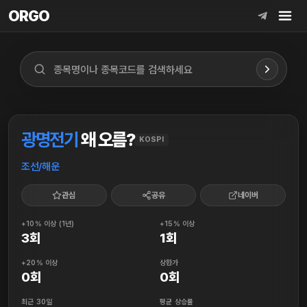
ORGO
ORGO
광명전기
왜 오름?
KOSPI
조선/해운
관심
공유
네이버
+10% 이상 (1년)
+15% 이상
3회
1회
+20% 이상
상한가
0회
0회
최근 30일
평균 상승률