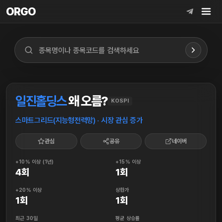
ORGO
ORGO
일진홀딩스
왜 오름?
KOSPI
스마트그리드(지능형전력망) · 시장 관심 증가
관심
공유
네이버
+10% 이상 (1년)
+15% 이상
4회
1회
+20% 이상
상한가
1회
1회
최근 30일
평균 상승률