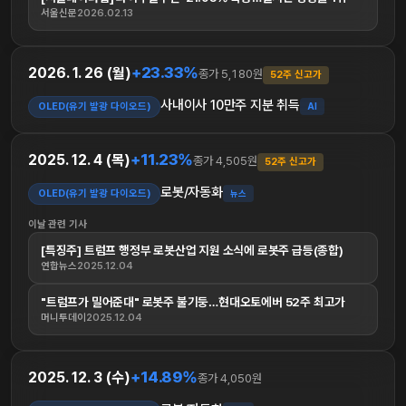
서울신문
2026.02.13
+23.33%
2026. 1. 26 (월)
종가 5,180원
52주 신고가
사내이사 10만주 지분 취득
OLED(유기 발광 다이오드)
AI
+11.23%
2025. 12. 4 (목)
종가 4,505원
52주 신고가
로봇/자동화
OLED(유기 발광 다이오드)
뉴스
이날 관련 기사
[특징주] 트럼프 행정부 로봇산업 지원 소식에 로봇주 급등(종합)
연합뉴스
2025.12.04
"트럼프가 밀어준대" 로봇주 불기둥…현대오토에버 52주 최고가
머니투데이
2025.12.04
+14.89%
2025. 12. 3 (수)
종가 4,050원