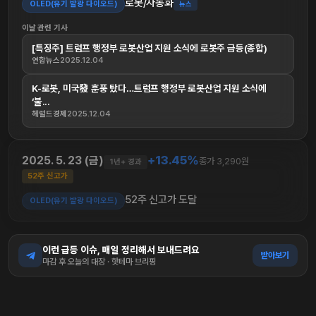
로봇/자동화
OLED(유기 발광 다이오드)
뉴스
이날 관련 기사
[특징주] 트럼프 행정부 로봇산업 지원 소식에 로봇주 급등(종합)
연합뉴스
2025.12.04
K-로봇, 미국發 훈풍 탔다…트럼프 행정부 로봇산업 지원 소식에
‘불...
헤럴드경제
2025.12.04
+13.45%
2025. 5. 23 (금)
종가 3,290원
1년+ 경과
52주 신고가
52주 신고가 도달
OLED(유기 발광 다이오드)
이런 급등 이슈, 매일 정리해서 보내드려요
받아보기
마감 후 오늘의 대장 · 핫테마 브리핑