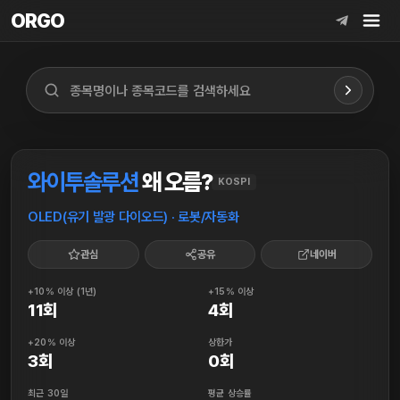
ORGO
ORGO
와이투솔루션
왜 오름?
KOSPI
OLED(유기 발광 다이오드) · 로봇/자동화
관심
공유
네이버
+10% 이상 (1년)
+15% 이상
11회
4회
+20% 이상
상한가
3회
0회
최근 30일
평균 상승률