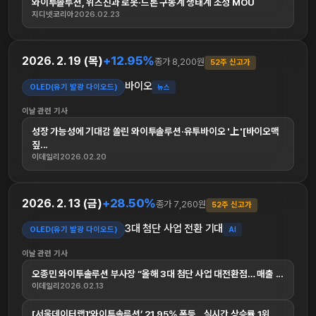
와이투솔루션, 위즈진과 로봇·드론 구동계 생태계 조성 MOU
지디넷코리아
2026.02.23
+12.95%
2026. 2. 19 (목)
종가 8,200원
52주 신고가
바이오
OLED(유기 발광 다이오드)
뉴스
이날 관련 기사
성장 가능성에 기대감 쏠린 와이투솔루션·유투바이오 '上'[바이오맥
짚...
이데일리
2026.02.20
+28.50%
2026. 2. 13 (금)
종가 7,260원
52주 신고가
3대 첨단 사업 전환 기대
OLED(유기 발광 다이오드)
AI
이날 관련 기사
오종민 와이투솔루션 부사장 “올해 3대 첨단 사업 대전환점… 매출 ...
이데일리
2026.02.13
[서울데이터랩]‘와이투솔루션’ 21.95% 폭등…실시간 상승률 1위