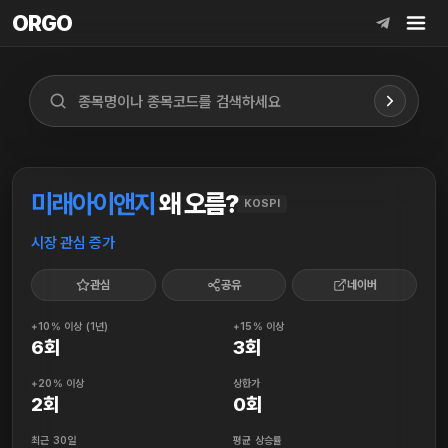
ORGO
ORGO
미래아이앤지
왜 오름?
KOSPI
시장 관심 증가
관심
공유
네이버
+10% 이상 (1년)
+15% 이상
6회
3회
+20% 이상
상한가
2회
0회
최근 30일
평균 상승률