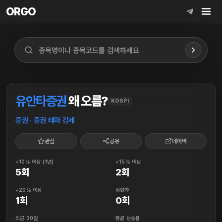
ORGO
ORGO
유안타증권
왜 오름?
KOSPI
증권 · 증권 테마 강세
관심
공유
네이버
+10% 이상 (1년)
+15% 이상
5회
2회
+20% 이상
상한가
1회
0회
최근 30일
평균 상승률