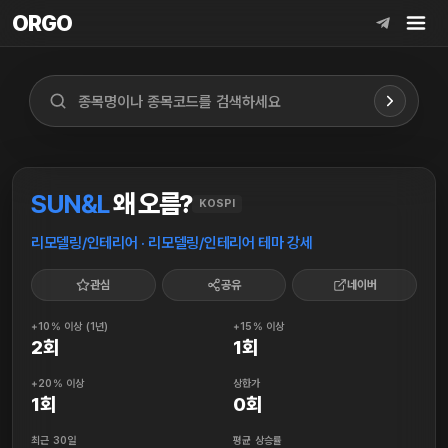
ORGO
ORGO
SUN&L
왜 오름?
KOSPI
리모델링/인테리어 · 리모델링/인테리어 테마 강세
관심
공유
네이버
+10% 이상 (1년)
+15% 이상
2회
1회
+20% 이상
상한가
1회
0회
최근 30일
평균 상승률