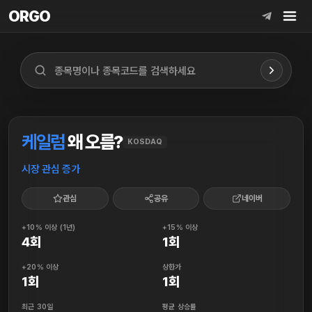
ORGO
ORGO
케일럼
왜 오름?
KOSDAQ
시장 관심 증가
관심
공유
네이버
+10% 이상 (1년)
+15% 이상
4회
1회
+20% 이상
상한가
1회
1회
최근 30일
평균 상승률