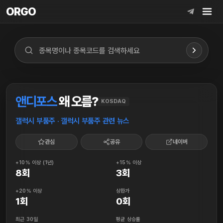
ORGO
ORGO
앤디포스
왜 오름?
KOSDAQ
갤럭시 부품주 · 갤럭시 부품주 관련 뉴스
관심
공유
네이버
+10% 이상 (1년)
+15% 이상
8회
3회
+20% 이상
상한가
1회
0회
최근 30일
평균 상승률