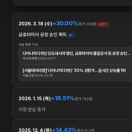
+30.00%
2026. 3. 18 (수)
종가 299원
상한가
금호타이어 공장 승인 획득
AI
이날 관련 기사
다이나믹디자인 인도네시아 법인, 금호타이어 품질감사 및 공장 승인...
아시아경제
2026.03.17
[서울데이터랩]‘다이나믹디자인’ 30% 상한가…실시간 상승률 1위
서울신문
2026.03.18
+18.51%
2026. 1. 15 (목)
종가 762원
시장 관심 증가
+14.43%
2025. 12. 4 (목)
종가 912원