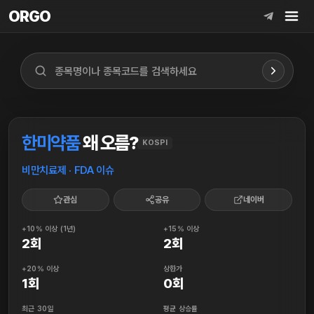
ORGO
ORGO
한미약품
왜 오름?
KOSPI
비만치료제 · FDA 이슈
관심
공유
네이버
+10% 이상 (1년)
+15% 이상
2회
2회
+20% 이상
상한가
1회
0회
최근 30일
평균 상승률