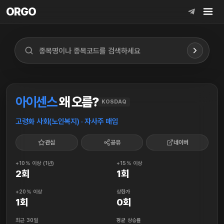
ORGO
ORGO
아이센스
왜 오름?
KOSDAQ
고령화 사회(노인복지) · 자사주 매입
관심
공유
네이버
+10% 이상 (1년)
+15% 이상
2회
1회
+20% 이상
상한가
1회
0회
최근 30일
평균 상승률