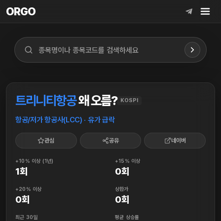
ORGO
ORGO
트리니티항공
왜 오름?
KOSPI
항공/저가 항공사(LCC) · 유가 급락
관심
공유
네이버
+10% 이상 (1년)
+15% 이상
1회
0회
+20% 이상
상한가
0회
0회
최근 30일
평균 상승률