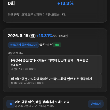
0회
+13.3%
최근 1년간 크게 오른 날짜와 이유를 모았습니다.
+13.31%
2026. 6. 15 (월)
종가 894원
유가 급락
항공/저가 항공사(LCC)
검증
이날 관련 기사
[특징주] 종전 합의·국제유가 하락에 항공株 강세… 제주항공
24%↑
조선비즈
2026.06.15
미·이란 종전 가시화에 국제유가 '뚝'… 최악 면한 해운·항공업계
동행미디어 시대
2026.06.15
이런 급등 이슈, 매일 정리해서 보내드려요
받아보기
마감 후 오늘의 대장 · 핫테마 브리핑