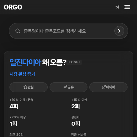
ORGO
ORGO
일진다이아
왜 오름?
KOSPI
시장 관심 증가
관심
공유
네이버
+10% 이상 (1년)
+15% 이상
4회
2회
+20% 이상
상한가
1회
0회
최근 30일
평균 상승률