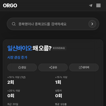
ORGO
ORGO
일신바이오
왜 오름?
KOSDAQ
시장 관심 증가
관심
공유
네이버
+10% 이상 (1년)
+15% 이상
2회
1회
+20% 이상
상한가
0회
0회
최근 30일
평균 상승률