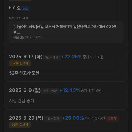
바이오
뉴스
이날 관련 기사
[서울데이터랩]금일 코스닥 거래량 1위 일신바이오 거래대금 929억
돌...
서울신문
2025.07.17
+22.25%
2025. 6. 17 (화)
종가 2,110원
1년+ 경과
52주 신고가
52주 신고가 도달
+12.43%
2025. 6. 9 (월)
종가 1,719원
1년+ 경과
시장 관심 증가
+29.96%
2025. 5. 29 (목)
종가 1,670원
1년+ 경과
상한가
52주 신고가