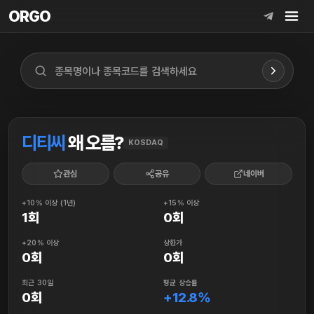
ORGO
ORGO
디티씨
왜 오름?
KOSDAQ
관심
공유
네이버
+10% 이상 (1년)
+15% 이상
1회
0회
+20% 이상
상한가
0회
0회
최근 30일
평균 상승률
0회
+12.8%