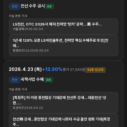
전선 수주 공시
전선
검증
이날 관련 기사
LS전선, OTC 2026서 해저 전력망 ‘턴키’ 공략... 美 수주...
서울경제
2026.05.04
1년 새 128% 오른 LS마린솔루션, 전력망 핵심 수혜주로 부상[전
예...
한경비즈니스
2026.05.04
+12.30%
2026. 4. 23 (목)
종가 37,900원
52주 신고가
국책사업 수혜
전선
검증
이날 관련 기사
[특징주] 미·이란 종전협상 기대감에 전선주 강세… 대원전선 ‘상
한.....
조선비즈
2026.04.23
전선株 강세…종전협상 기대감에 나프타 수급 불안 완화 기대[특징
주...