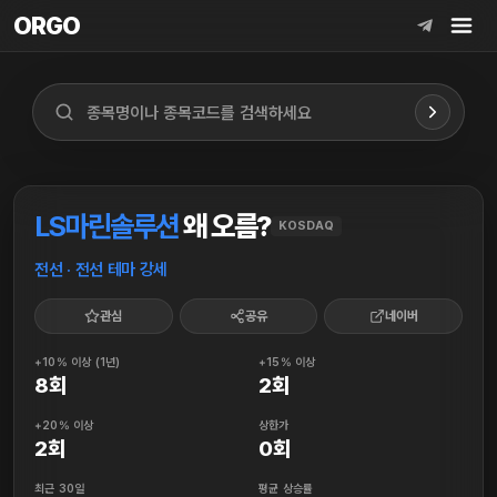
ORGO
ORGO
LS마린솔루션
왜 오름?
KOSDAQ
전선 · 전선 테마 강세
관심
공유
네이버
+10% 이상 (1년)
+15% 이상
8회
2회
+20% 이상
상한가
2회
0회
최근 30일
평균 상승률