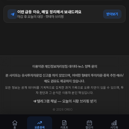
이런 급등 이슈, 매일 정리해서 보내드려요
받아보기
마감 후 오늘의 대장 · 핫테마 브리핑
이용약관
·
개인정보처리방침
·
데이터·뉴스 정책
·
문의
본 사이트는 유사투자자문업 신고를 하지 않았으며, 어떠한 형태의 투자자문·종목 추천·매수/
매도 권유도 제공하지 않습니다.
모든 정보는 공개 데이터를 기계적으로 집계한 과거 기록으로 오류·지연이 있을 수 있으며, 투
자 판단과 그 손익은 이용자 본인 책임입니다.
텔레그램 채널 — 오늘의 시황 브리핑 받기
© 2026 ORGO.
·
홈
오른종목
리포트
캘린더
시각화