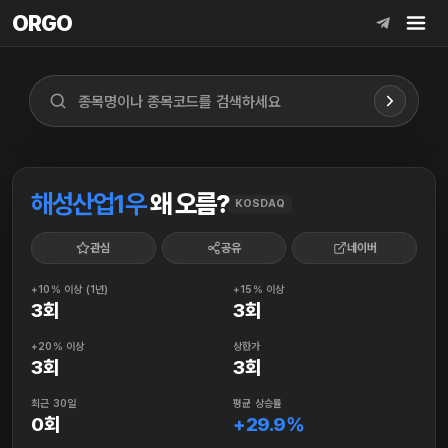
ORGO
ORGO
해성산업1우
왜 오름?
KOSDAQ
관심
공유
네이버
+10% 이상 (1년)
+15% 이상
3회
3회
+20% 이상
상한가
3회
3회
최근 30일
평균 상승률
0회
+29.9%