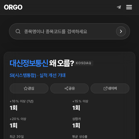
ORGO
ORGO
대신정보통신
왜 오름?
KOSDAQ
SI(시스템통합) · 실적 개선 기대
관심
공유
네이버
+10% 이상 (1년)
+15% 이상
1회
1회
+20% 이상
상한가
1회
1회
최근 30일
평균 상승률