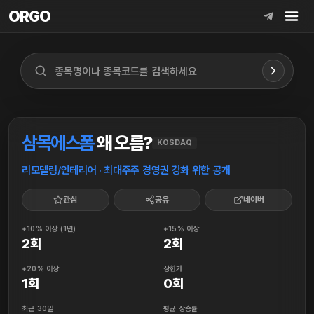
ORGO
ORGO
삼목에스폼
왜 오름?
KOSDAQ
리모델링/인테리어 · 최대주주 경영권 강화 위한 공개
관심
공유
네이버
+10% 이상 (1년)
+15% 이상
2회
2회
+20% 이상
상한가
1회
0회
최근 30일
평균 상승률